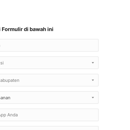
i Formulir di bawah ini
si
/Kabupaten
sanan