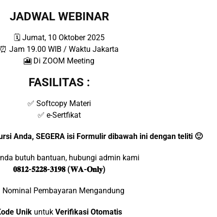
JADWAL WEBINAR
🗓 Jumat, 10 Oktober 2025
⏰ Jam 19.00 WIB / Waktu Jakarta
🎦 Di ZOOM Meeting
FASILITAS :
✅ Softcopy Materi
✅ e-Sertfikat
i Anda, SEGERA isi Formulir dibawah ini dengan teliti 🙂
anda butuh bantuan, hubungi admin kami
𝟎𝟖𝟏𝟐-𝟓𝟐𝟐𝟖-𝟑𝟏𝟗𝟖 (𝐖𝐀-𝐎𝐧𝐥𝐲)
) Nominal Pembayaran Mengandung
Kode Unik
untuk
Verifikasi Otomatis